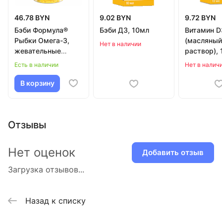
46.78 BYN
9.02 BYN
9.72 BYN
Бэби Формула®
Бэби Д3, 10мл
Витамин D
Рыбки Омега-3,
(масляный
Нет в наличии
жевательные
раствор), 
пастилки №30 по
Есть в наличии
Нет в налич
4,0 г
В корзину
Отзывы
Нет оценок
Добавить отзыв
Загрузка отзывов...
Назад к списку