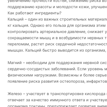
увеличению прочности костей, снижению риска во
поддержанию красоты и молодости кожи, улучшени
Как работают ингредиенты?
Кальций – один из важных строительных материало
кг кальция. Однако его польза для организма эти
контролировать артериальное давление, снижает у
сокращаемости мышц и в возбудимости нервных тка
переломам, растет риск сердечной недостаточност
мышцах. Кальций быстро выводится из организма, 
Магний – необходим для поддержания нервной сис
сердечно-сосудистых заболеваний. Если уровень 
физическими нагрузками. Возможны и более серье
появление риска развития остеопороза, инфарктов
Железо – участвует в транспортировке кислорода 
отвечает за качество иммунного ответа и участвуе
организма токсины, предупреждает развитие анем