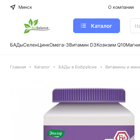
Минск
О компании
Каталог
БАДы
Селен
Цинк
Омега-3
Витамин D3
Коэнзим Q10
Магни
Главная
Каталог
БАДы в Бобруйске
Витамины и мин