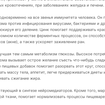
х кровотечениях, при заболеваниях желудка и печени.
 одновременно на все звенья иммунитета человека. Он
изма против инфицирования вирусами, бактериями и д
локируя его деление. Цинк помогает поддерживать кра
громном количестве ферментных процессов, он способст
в (акне), а также ускоряет заживление ран.
улучшая тем самым метаболизм глюкозы. Высокое потре
ома вызывает острое желание съесть что-нибудь сладк
е пищевых добавок помогает разорвать этот круг, спо
ать массу тела, аппетит, легче придерживаться диеты 
ивать сжигание жира.
ствующий в синтезе нейромедиаторов. Кроме того, мар
ной ткани, помогает нормализовать процессы пищевар