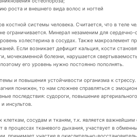
зникновения остеопороза;
ю роста и внешнего вида волос и ногтей
в костной системы человека. Считается, что в теле ч
м не ограничивается. Минерал незаменим для сердечно
ровень холестерина в сосудах. Также макроэлемент п
ней. Если возникает дефицит кальция, кости становят
и, мочекаменной болезни, нарушается свертываемость
поэтому его уровень нужно постоянно пополнять.
темы и повышения устойчивости организма к стрессу.
магния понижен, то нам сложнее справляться с эмоци
зные последствия: судороги, повышение артериального
 и инсультов.
к клеткам, сосудам и тканям, т.к. является важнейши
т в процессах тканевого дыхания, участвует в обменн
ии, принимает участие в окислительно-восстановитель