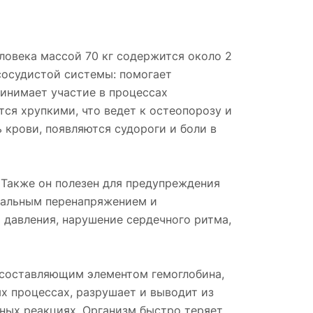
еловека массой 70 кг содержится около 2
-сосудистой системы: помогает
ринимает участие в процессах
ся хрупкими, что ведет к остеопорозу и
 крови, появляются судороги и боли в
 Также он полезен для предупреждения
ональным перенапряжением и
 давления, нарушение сердечного ритма,
м составляющим элементом гемоглобина,
ых процессах, разрушает и выводит из
ных реакциях. Организм быстро теряет