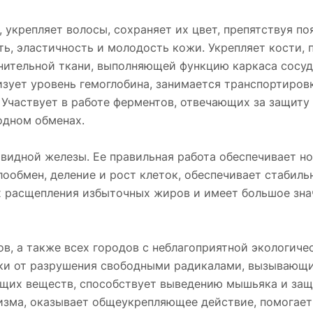
укрепляет волосы, сохраняет их цвет, препятствуя по
сть, эластичность и молодость кожи. Укрепляет кости,
нительной ткани, выполняющей функцию каркаса сосу
зует уровень гемоглобина, занимается транспортировко
. Участвует в работе ферментов, отвечающих за защиту
одном обменах.
видной железы. Ее правильная работа обеспечивает н
плообмен, деление и рост клеток, обеспечивает стабил
ах расщепления избыточных жиров и имеет большое зна
ов, а также всех городов с неблагоприятной экологиче
и от разрушения свободными радикалами, вызывающим
щих веществ, способствует выведению мышьяка и защи
изма, оказывает общеукрепляющее действие, помогает