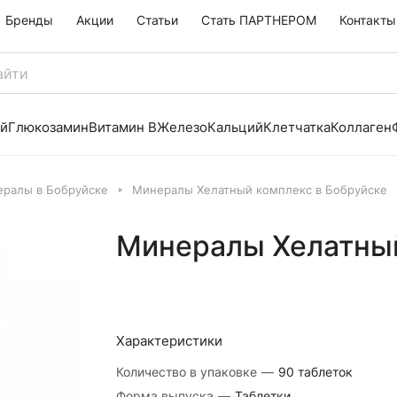
Бренды
Акции
Статьи
Стать ПАРТНЕРОМ
Контакты
й
Глюкозамин
Витамин B
Железо
Кальций
Клетчатка
Коллаген
ералы в Бобруйске
Минералы Хелатный комплекс в Бобруйске
Минералы Хелатный
Характеристики
Количество в упаковке
—
90 таблеток
Форма выпуска
—
Таблетки