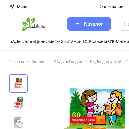
Минск
О компании
Каталог
БАДы
Селен
Цинк
Омега-3
Витамин D3
Коэнзим Q10
Магни
Главная
Каталог
БАДы в Гродно
БАДы для детей в Г