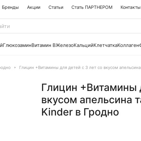
Бренды
Акции
Статьи
Стать ПАРТНЕРОМ
Контакты
й
Глюкозамин
Витамин B
Железо
Кальций
Клетчатка
Коллаген
родно
Глицин +Витамины для детей с 3 лет со вкусом апельсина
Глицин +Витамины д
вкусом апельсина 
Kinder в Гродно