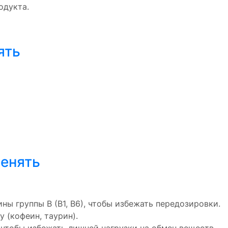
одукта.
ять
менять
ы группы В (В1, В6), чтобы избежать передозировки.
 (кофеин, таурин).