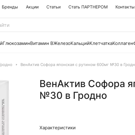
Бренды
Акции
Статьи
Стать ПАРТНЕРОМ
Контакты
й
Глюкозамин
Витамин B
Железо
Кальций
Клетчатка
Коллаген
Гродно
ВенАктив Софора японская с рутином 600мг №30 в Грод
ВенАктив Софора я
№30 в Гродно
Характеристики