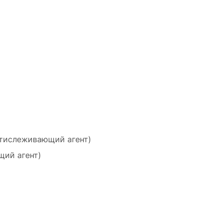
нтислеживающий агент)
щий агент)