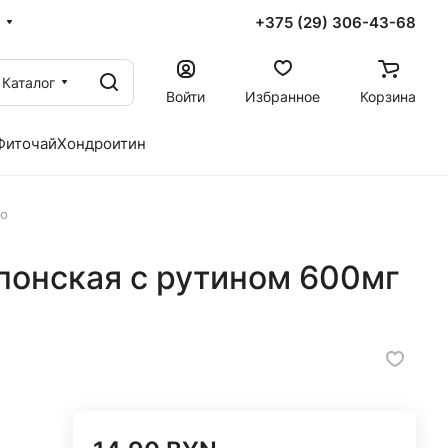
+375 (29) 306-43-68
Каталог
Войти
Избранное
Корзина
Фиточай
Хондроитин
но
понская с рутином 600мг