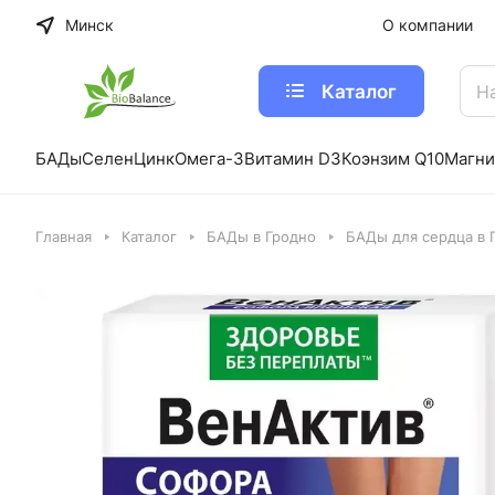
Минск
О компании
Каталог
БАДы
Селен
Цинк
Омега-3
Витамин D3
Коэнзим Q10
Магни
Главная
Каталог
БАДы в Гродно
БАДы для сердца в 