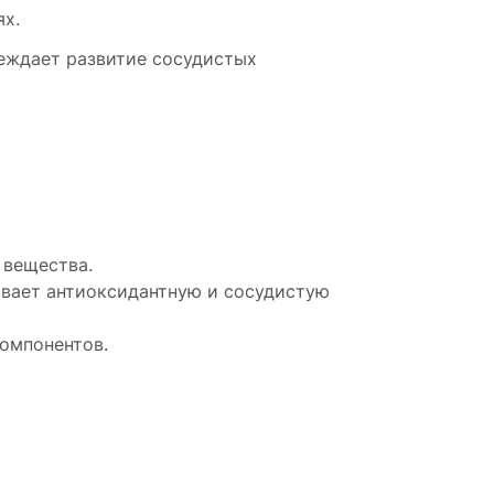
ях.
еждает развитие сосудистых
 вещества.
ивает антиоксидантную и сосудистую
омпонентов.