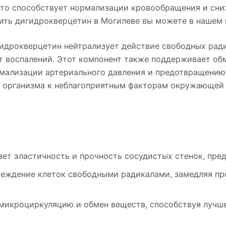
 что способствует нормализации кровообращения и сн
упить дигидрокверцетин в Могилеве вы можете в нашем 
идрокверцетин нейтрализует действие свободных ради
т воспалений. Этот компонент также поддерживает обм
мализации артериального давления и предотвращению 
организма к неблагоприятным факторам окружающей с
ет эластичность и прочность сосудистых стенок, пре
еждение клеток свободными радикалами, замедляя пр
микроциркуляцию и обмен веществ, способствуя лучше