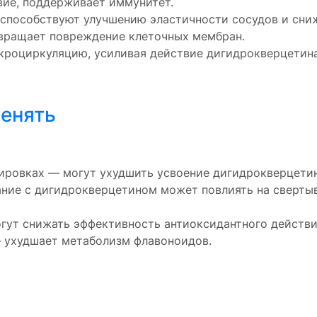
вие, поддерживает иммунитет.
пособствуют улучшению эластичности сосудов и сниж
твращает повреждение клеточных мембран.
кроциркуляцию, усиливая действие дигидрокверцетина
менять
ировках — могут ухудшить усвоение дигидрокверцетин
ние с дигидрокверцетином может повлиять на сверты
ут снижать эффективность антиоксидантного действи
 ухудшает метаболизм флавоноидов.