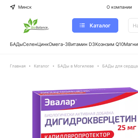
Минск
О компании
Каталог
БАДы
Селен
Цинк
Омега-3
Витамин D3
Коэнзим Q10
Магни
Главная
Каталог
БАДы в Могилеве
БАДы для сердца