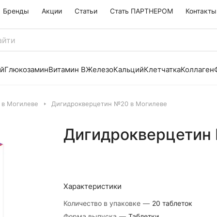
Бренды
Акции
Статьи
Стать ПАРТНЕРОМ
Контакты
й
Глюкозамин
Витамин B
Железо
Кальций
Клетчатка
Коллаген
 в Могилеве
Дигидрокверцетин №20 в Могилеве
Дигидрокверцетин
Характеристики
Количество в упаковке
—
20 таблеток
Форма выпуска
—
Таблетки