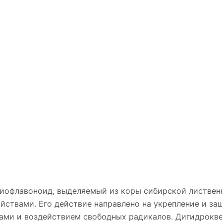
биофлавоноид, выделяемый из коры сибирской листв
ствами. Его действие направлено на укрепление и защ
ами и воздействием свободных радикалов. Дигидрокв