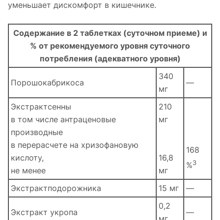
уменьшает дискомфорт в кишечнике.
Содержание в 2 таблетках (суточном приеме) и
% от рекомендуемого уровня суточного
потребления (адекватного уровня)
340
Порошокабрикоса
—
мг
Экстрактсенны
210
в том числе антраценовые
мг
производные
в перерасчете на хризофановую
168
кислоту,
16,8
3
%
не менее
мг
Экстрактподорожника
15 мг
—
0,2
Экстракт укропа
—
мг