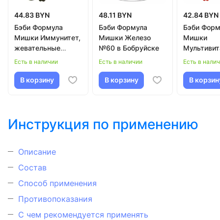
44.83 BYN
48.11 BYN
42.84 BYN
Бэби Формула
Бэби Формула
Бэби Форм
Мишки Иммунитет,
Мишки Железо
Мишки
жевательные
№60 в Бобруйске
Мультиви
пастилки №60 в
№60 в Боб
Есть в наличии
Есть в наличии
Есть в нали
Бобруйске
В корзину
В корзину
В корзин
Инструкция по применению
Описание
Состав
Способ применения
Противопоказания
С чем рекомендуется применять