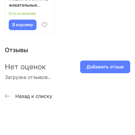
жевательные
пастилки №30 по
Есть в наличии
2,5 г
В корзину
Отзывы
Нет оценок
Добавить отзыв
Загрузка отзывов...
Назад к списку