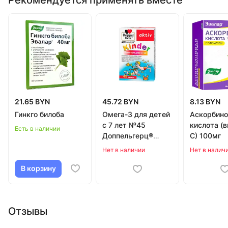
21.65 BYN
45.72 BYN
8.13 BYN
Гинкго билоба
Омега-3 для детей
Аскорбино
с 7 лет №45
кислота (
Есть в наличии
Доппельгерц®
С) 100мг
Kinder
Нет в наличии
Нет в налич
В корзину
Отзывы