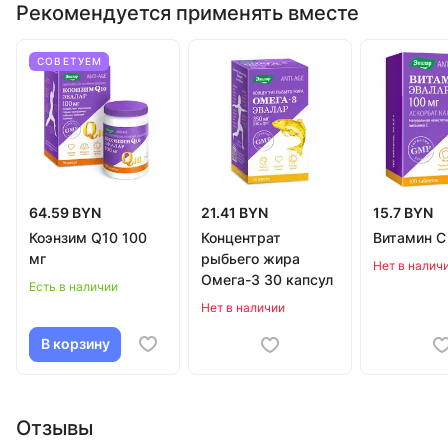
Рекомендуется применять вместе
СОВЕТУЕМ
64.59 BYN
21.41 BYN
15.7 BYN
Коэнзим Q10 100
Концентрат
Витамин С
мг
рыбьего жира
Нет в налич
Омега-3 30 капсул
Есть в наличии
Нет в наличии
В корзину
Отзывы