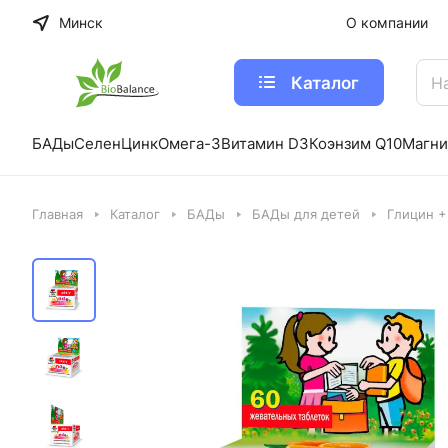
Минск
О компании
Каталог
БАДы
Селен
Цинк
Омега-3
Витамин D3
Коэнзим Q10
Магни
Главная
Каталог
БАДы
БАДы для детей
Глицин +