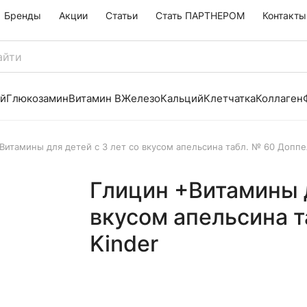
Бренды
Акции
Статьи
Стать ПАРТНЕРОМ
Контакты
й
Глюкозамин
Витамин B
Железо
Кальций
Клетчатка
Коллаген
Витамины для детей с 3 лет со вкусом апельсина табл. № 60 Доппе
Глицин +Витамины д
вкусом апельсина 
Kinder