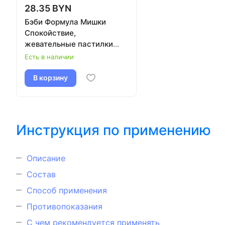
28.35 BYN
Бэби Формула Мишки
Спокойствие,
жевательные пастилки
№30 по 2,5 г (глицин, мята,
Есть в наличии
мелисса + магний и В6)
В корзину
Инструкция по применению
Описание
Состав
Способ применения
Противопоказания
С чем рекомендуется применять