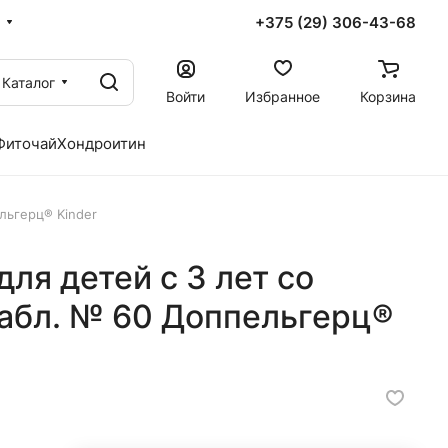
+375 (29) 306-43-68
Каталог
Войти
Избранное
Корзина
Фиточай
Хондроитин
льгерц® Kinder
ля детей с 3 лет со
табл. № 60 Доппельгерц®