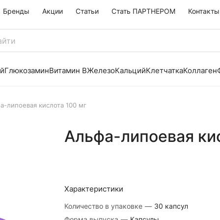
Бренды
Акции
Статьи
Стать ПАРТНЕРОМ
Контакты
й
Глюкозамин
Витамин B
Железо
Кальций
Клетчатка
Коллаген
а-липоевая кислота 100 мг
Альфа-липоевая кис
Характеристики
Количество в упаковке
—
30 капсул
Форма выпуска
—
Капсулы