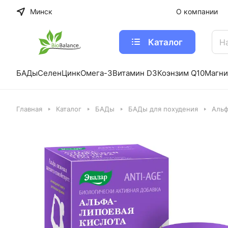
Минск
О компании
Каталог
БАДы
Селен
Цинк
Омега-3
Витамин D3
Коэнзим Q10
Магни
Главная
Каталог
БАДы
БАДы для похудения
Альф