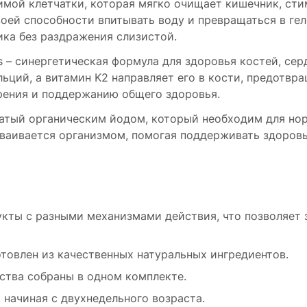
мой клетчатки, которая мягко очищает кишечник, сти
воей способности впитывать воду и превращаться в ге
ка без раздражения слизистой.
s – синергетическая формула для здоровья костей, се
ьций, а витамин K2 направляет его в кости, предотвра
рения и поддержанию общего здоровья.
огатый органическим йодом, который необходим для н
сваивается организмом, помогая поддерживать здоров
укты с разными механизмами действия, что позволяет 
товлен из качественных натуральных ингредиентов.
ства собраны в одном комплекте.
 начиная с двухнедельного возраста.