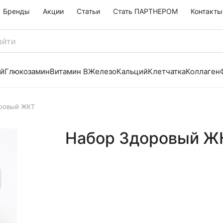
Бренды
Акции
Статьи
Стать ПАРТНЕРОМ
Контакты
й
Глюкозамин
Витамин B
Железо
Кальций
Клетчатка
Коллаген
ровый ЖКТ
Набор Здоровый Ж