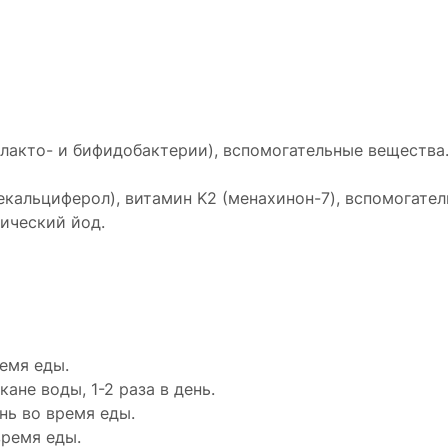
лакто- и бифидобактерии), вспомогательные вещества
екальциферол), витамин K2 (менахинон-7), вспомогате
ический йод.
ремя еды.
ане воды, 1-2 раза в день.
нь во время еды.
время еды.