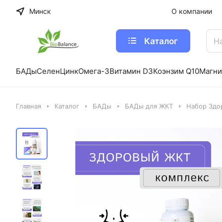
Минск
О компании
Каталог
БАДы
Селен
Цинк
Омега-3
Витамин D3
Коэнзим Q10
Магни
Главная
Каталог
БАДы
БАДы для ЖКТ
Набор Здо