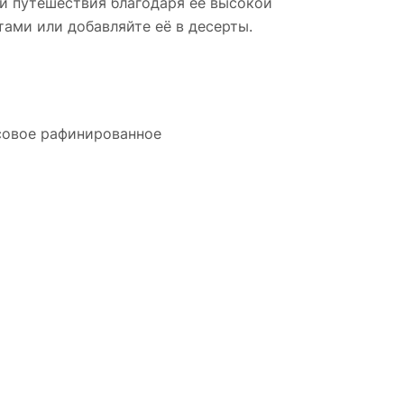
и путешествия благодаря ее высокой
тами или добавляйте её в десерты.
осовое рафинированное