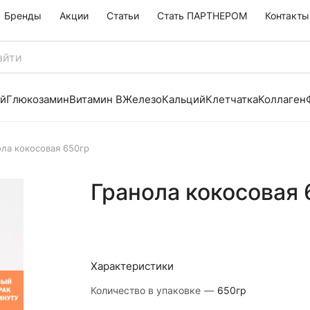
Бренды
Акции
Статьи
Стать ПАРТНЕРОМ
Контакты
й
Глюкозамин
Витамин B
Железо
Кальций
Клетчатка
Коллаген
ола кокосовая 650гр
Гранола кокосовая 
Характеристики
Количество в упаковке
—
650гр