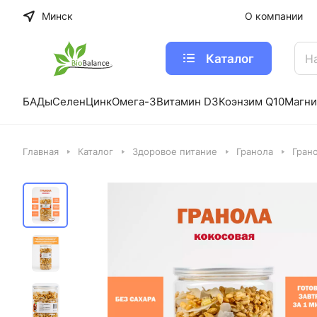
Минск
О компании
Каталог
БАДы
Селен
Цинк
Омега-3
Витамин D3
Коэнзим Q10
Магни
Главная
Каталог
Здоровое питание
Гранола
Гран