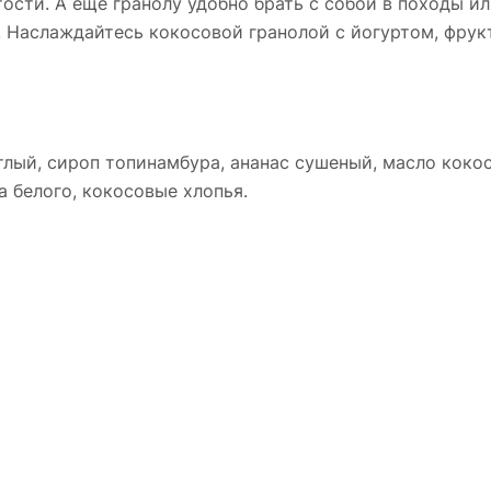
сти. А еще гранолу удобно брать с собой в походы ил
. Наслаждайтесь кокосовой гранолой с йогуртом, фрук
тлый, сироп топинамбура, ананас сушеный, масло кок
 белого, кокосовые хлопья.