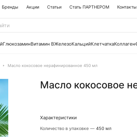
Бренды
Акции
Статьи
Стать ПАРТНЕРОМ
Контакты
й
Глюкозамин
Витамин B
Железо
Кальций
Клетчатка
Коллаген
Масло кокосовое нерафинированное 450 мл
Масло кокосовое н
Характеристики
Количество в упаковке
—
450 мл