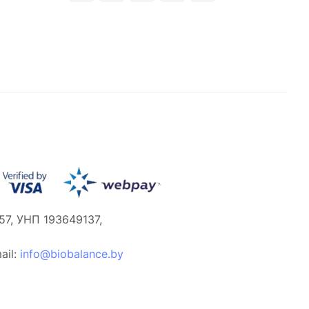
7, УНП 193649137,
ail:
info@biobalance.by