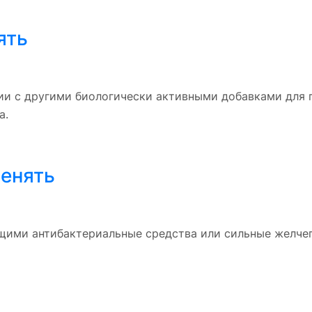
ять
нии с другими биологически активными добавками для
а.
менять
щими антибактериальные средства или сильные желчег