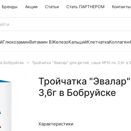
Бренды
Акции
Статьи
Стать ПАРТНЕРОМ
Контакты
й
Глюкозамин
Витамин B
Железо
Кальций
Клетчатка
Коллаген
 в Бобруйске
Тройчатка "Эвалар" для детей, саше №10 по 3,6г в
Тройчатка "Эвалар"
3,6г в Бобруйске
Характеристики