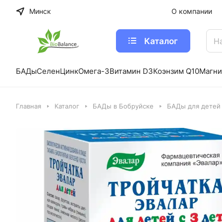
Минск
О компании
Каталог
БАДы
Селен
Цинк
Омега-3
Витамин D3
Коэнзим Q10
Магни
Главная
Каталог
БАДы в Бобруйске
БАДы для детей