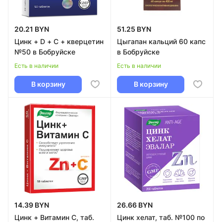
20.21 BYN
51.25 BYN
Цинк + D + C + кверцетин
Цыгапан кальций 60 капс
№50 в Бобруйске
в Бобруйске
Есть в наличии
Есть в наличии
В корзину
В корзину
14.39 BYN
26.66 BYN
Цинк + Витамин C, таб.
Цинк хелат, таб. №100 по