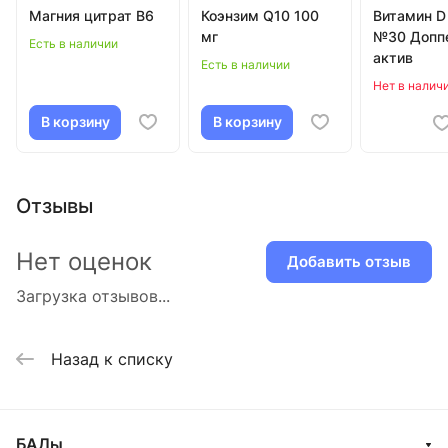
Магния цитрат В6
Коэнзим Q10 100
Витамин D
мг
№30 Допп
Есть в наличии
актив
Есть в наличии
Нет в налич
В корзину
В корзину
Отзывы
Нет оценок
Добавить отзыв
Загрузка отзывов...
Назад к списку
БАДы