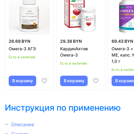
26.69 BYN
29.38 BYN
69.43 BYN
Омега-3 АГЭ
КардиоАктив
Омега-3 +
Омега-3
МЕ, капс.
Есть в наличии
1,0 г
Есть в наличии
Есть в нали
В корзину
В корзину
В корзин
Инструкция по применению
Описание
Состав