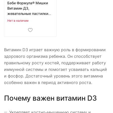
Бэби Формула® Мишки
Витамин Д3,
жевательные пастилки
№30 по 2,5 г в Бобруйске
Нет в наличии
Витамин D3 играет важную роль в формировании
здорового организма ребенка. Он способствует
правильному росту костей, поддерживает работу
иммунной системы и помогает усваивать кальций
и фосфор. Достаточный уровень этого витамина
особенно важен в период активного роста.
Почему важен витамин D3
Укрепляет костно-мышечную систему и