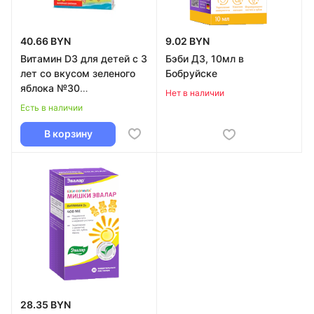
40.66 BYN
9.02 BYN
Витамин D3 для детей с 3
Бэби Д3, 10мл в
лет со вкусом зеленого
Бобруйске
яблока №30
Нет в наличии
Доппельгерц® Kinder в
Есть в наличии
Бобруйске
В корзину
28.35 BYN