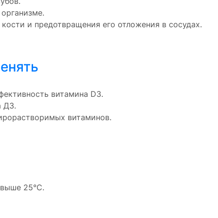
убов.
 организме.
 кости и предотвращения его отложения в сосудах.
менять
фективность витамина D3.
 Д3.
ирорастворимых витаминов.
 выше 25°C.