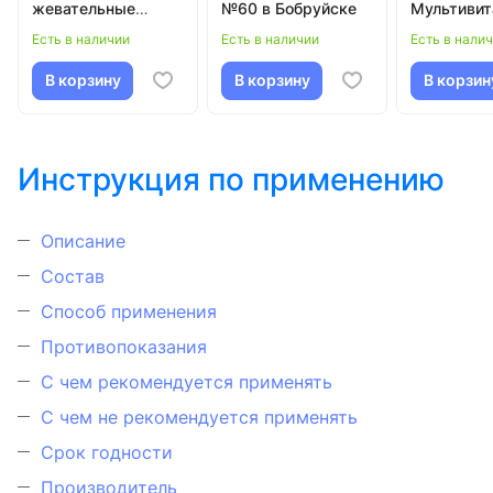
жевательные
№60 в Бобруйске
Мультиви
пастилки №60 в
№60 в Боб
Есть в наличии
Есть в наличии
Есть в нали
Бобруйске
В корзину
В корзину
В корзин
Инструкция по применению
Описание
Состав
Способ применения
Противопоказания
С чем рекомендуется применять
С чем не рекомендуется применять
Срок годности
Производитель