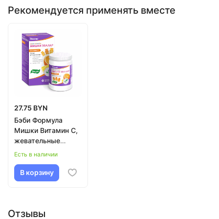
Рекомендуется применять вместе
27.75 BYN
Бэби Формула
Мишки Витамин С,
жевательные
пастилки №30 по
Есть в наличии
2,5 г
В корзину
Отзывы