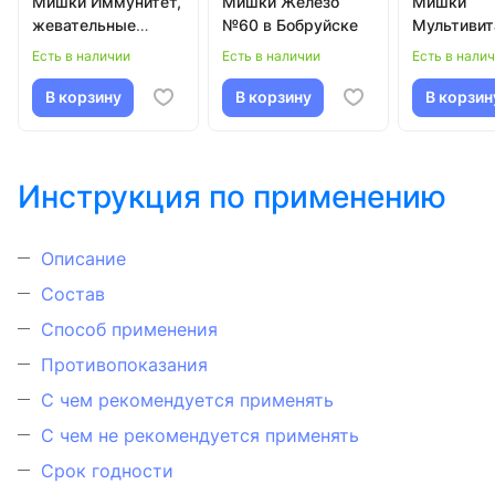
Мишки Иммунитет,
Мишки Железо
Мишки
жевательные
№60 в Бобруйске
Мультиви
пастилки №60 в
№60 в Боб
Есть в наличии
Есть в наличии
Есть в нали
Бобруйске
В корзину
В корзину
В корзин
Инструкция по применению
Описание
Состав
Способ применения
Противопоказания
С чем рекомендуется применять
С чем не рекомендуется применять
Срок годности