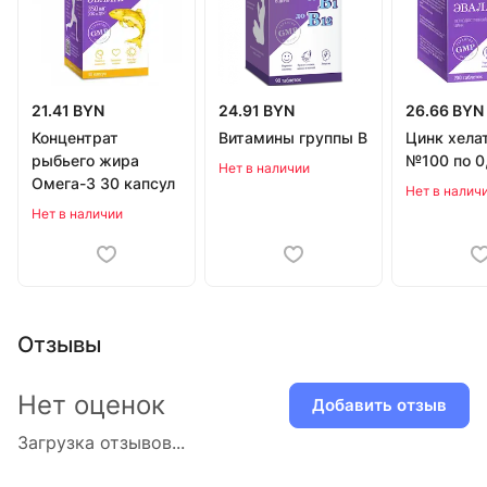
21.41 BYN
24.91 BYN
26.66 BYN
Концентрат
Витамины группы В
Цинк хелат
рыбьего жира
№100 по 0,
Нет в наличии
Омега-3 30 капсул
Нет в налич
Нет в наличии
Отзывы
Нет оценок
Добавить отзыв
Загрузка отзывов...