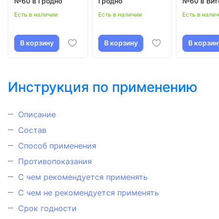
№60 в Гродно
Гродно
№60 в Вит
Есть в наличии
Есть в наличии
Есть в нали
В корзину
В корзину
В корзин
Инструкция по применению
Описание
Состав
Способ применения
Противопоказания
С чем рекомендуется применять
С чем не рекомендуется применять
Срок годности