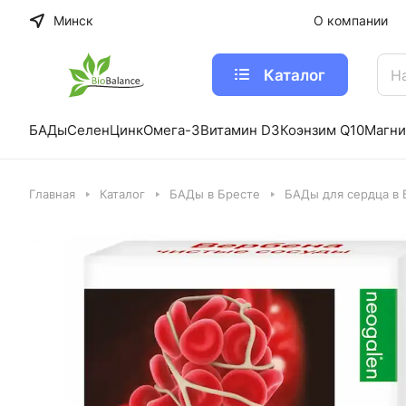
Минск
О компании
Каталог
БАДы
Селен
Цинк
Омега-3
Витамин D3
Коэнзим Q10
Магни
Главная
Каталог
БАДы в Бресте
БАДы для сердца в 