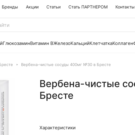
Бренды
Акции
Статьи
Стать ПАРТНЕРОМ
Контакты
й
Глюкозамин
Витамин B
Железо
Кальций
Клетчатка
Коллаген
Бресте
Вербена-чистые сосуды 400мг №30 в Бресте
Вербена-чистые со
Бресте
Характеристики