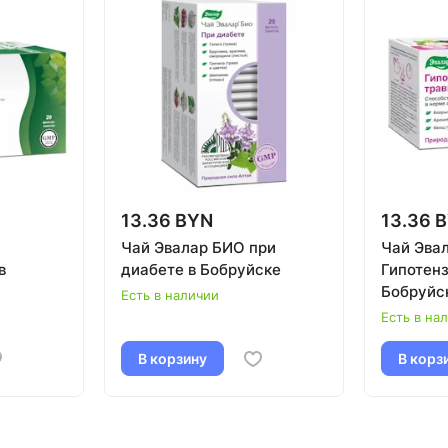
13.36 BYN
13.36 
Чай Эвалар БИО при
Чай Эва
в
диабете в Бобруйске
Гипотен
Бобруйс
Есть в наличии
Есть в на
В корзину
В корз