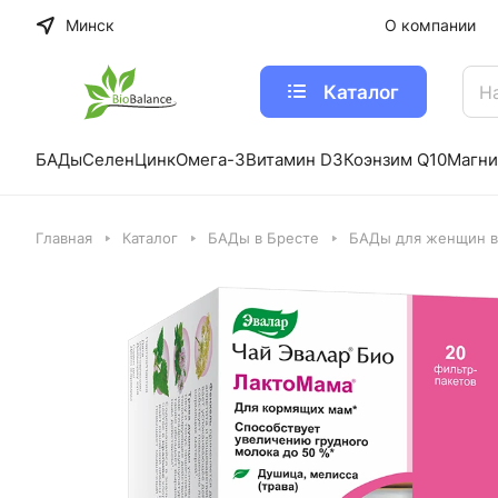
Минск
О компании
Каталог
БАДы
Селен
Цинк
Омега-3
Витамин D3
Коэнзим Q10
Магни
Главная
Каталог
БАДы в Бресте
БАДы для женщин в