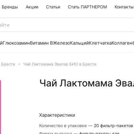
Бренды
Акции
Статьи
Стать ПАРТНЕРОМ
Контакты
й
Глюкозамин
Витамин B
Железо
Кальций
Клетчатка
Коллаген
 Бресте
Чай Лактомама Эвалар БИО в Бресте
Чай Лактомама Эва
Характеристики
Количество в упаковке
—
20 фильтр-пакетов
Форма выпуска
—
фильтр-пакеты для