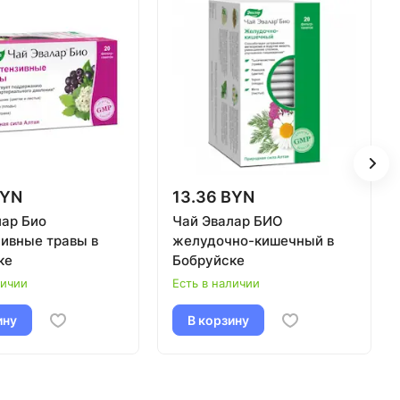
BYN
13.36 BYN
лар Био
Чай Эвалар БИО
зивные травы в
желудочно-кишечный в
ке
Бобруйске
личии
Есть в наличии
ину
В корзину