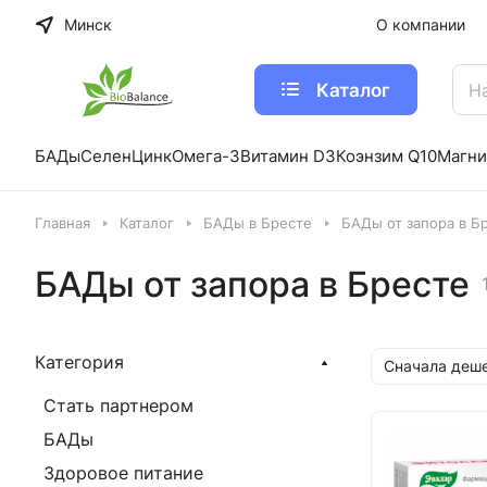
Минск
О компании
Каталог
БАДы
Селен
Цинк
Омега-3
Витамин D3
Коэнзим Q10
Магни
Главная
Каталог
БАДы в Бресте
БАДы от запора в Б
БАДы от запора в Бресте
Категория
Сначала деш
Стать партнером
БАДы
Здоровое питание