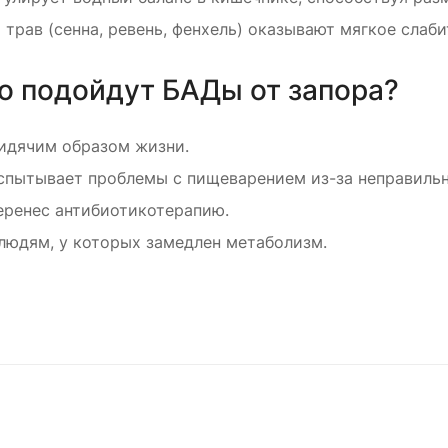
 трав (сенна, ревень, фенхель) оказывают мягкое слаб
го подойдут БАДы от запора?
идячим образом жизни.
испытывает проблемы с пищеварением из-за неправильн
перенес антибиотикотерапию.
юдям, у которых замедлен метаболизм.