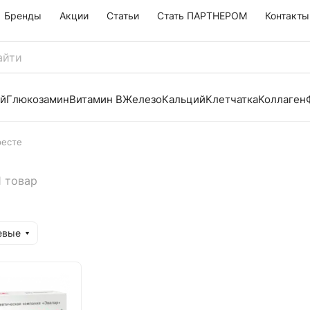
Бренды
Акции
Статьи
Стать ПАРТНЕРОМ
Контакты
й
Глюкозамин
Витамин B
Железо
Кальций
Клетчатка
Коллаген
ресте
1 товар
евые