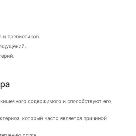
в и пребиотиков.
 ощущений.
терий.
ора
м кишечного содержимого и способствуют его
ктериоз, который часто является причиной
мягчению стула.