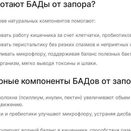
ботают БАДы от запора?
ове натуральных компонентов помогают:
вать работу кишечника за счет клетчатки, пробиотико
вать перистальтику без резких спазмов и неприятных
ливать микрофлору, поддерживая баланс полезных бак
рганизм, мягко выводя токсины и шлаки.
рные компоненты БАДов от зап
олокна (псиллиум, инулин, пектин) увеличивают объе
движению.
и и пребиотики улучшают микрофлору, устраняя дисба
гулирует водный баланс в кишечнике, способствуя раз