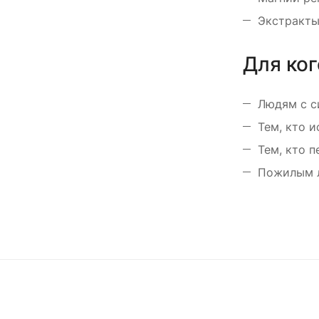
Экстракты
Для ко
Людям с с
Тем, кто 
Тем, кто 
Пожилым л