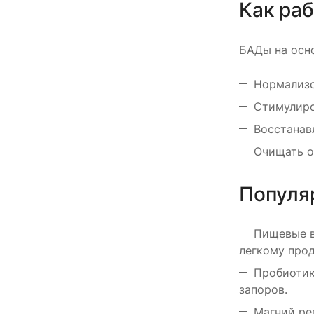
Как ра
БАДы на осн
Нормализо
Стимулиро
Восстанав
Очищать о
Популя
Пищевые в
легкому про
Пробиотик
запоров.
Магний ре