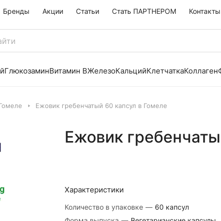
Бренды
Акции
Статьи
Стать ПАРТНЕРОМ
Контакты
й
Глюкозамин
Витамин B
Железо
Кальций
Клетчатка
Коллаген
 Гомеле
Ежовик гре­бен­ча­тый 60 капсул в Гомеле
Ежовик гре­бен­ча­т
Характеристики
Количество в упаковке
—
60 капсул
Форма выпуска
—
Вегетарианские капсулы