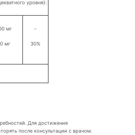
екватного уровня):
00 мг
-
0 мг
30%
требностей. Для достижения
торять после консультации с врачом.