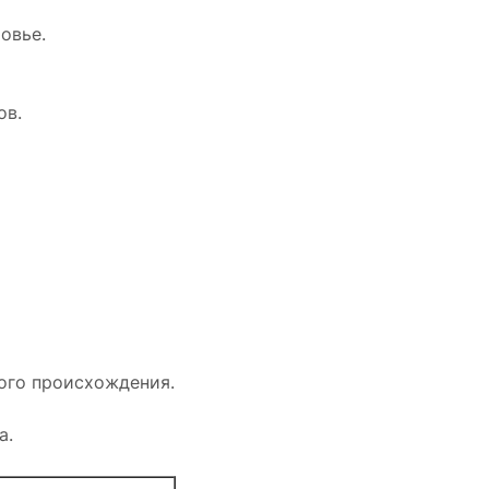
овье.
ов.
ого происхождения.
а.