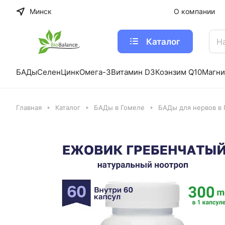
Минск
О компании
Каталог
БАДы
Селен
Цинк
Омега-3
Витамин D3
Коэнзим Q10
Магни
Главная
Каталог
БАДы в Гомеле
БАДы для нервов в