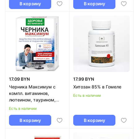
В корзину
В корзину
17.09 BYN
17.99 BYN
Черника Максимум с
Хитозан 85% в Гомеле
компл. витаминов,
Есть в наличии
лютеином, таурином,
зеаксантином и рутином
Есть в наличии
775мг №30 (БАД) в
Гомеле
В корзину
В корзину