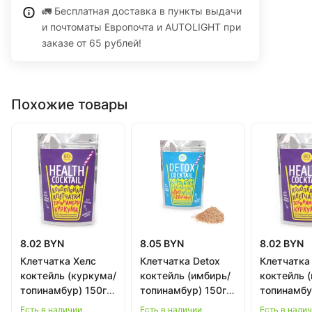
🚛 Бесплатная доставка в пункты выдачи
и почтоматы Европочта и AUTOLIGHT при
заказе от 65 рублей!
Похожие товары
8.02 BYN
8.05 BYN
8.02 BYN
Клетчатка Хелс
Клетчатка Detox
Клетчатка
коктейль (куркума/
коктейль (имбирь/
коктейль 
топинамбур) 150г в
топинамбур) 150г в
топинамбу
Бобруйске
Бобруйске
Гродно
Есть в наличии
Есть в наличии
Есть в нали