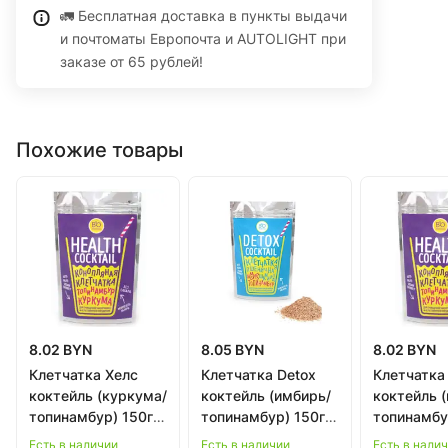
🚛 Бесплатная доставка в пункты выдачи
и почтоматы Европочта и AUTOLIGHT при
заказе от 65 рублей!
Похожие товары
8.02 BYN
8.05 BYN
8.02 BYN
Клетчатка Хелс
Клетчатка Detox
Клетчатка
коктейль (куркума/
коктейль (имбирь/
коктейль 
топинамбур) 150г в
топинамбур) 150г в
топинамбу
Бобруйске
Бобруйске
Гродно
Есть в наличии
Есть в наличии
Есть в нали