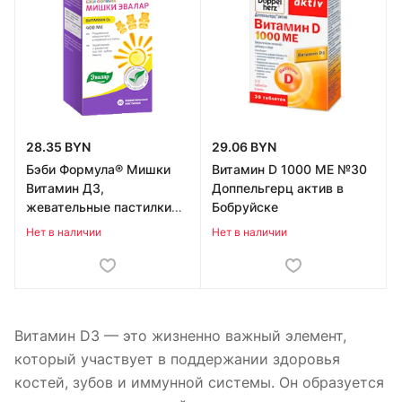
28.35 BYN
29.06 BYN
Бэби Формула® Мишки
Витамин D 1000 МЕ №30
Витамин Д3,
Доппельгерц актив в
жевательные пастилки
Бобруйске
№30 по 2,5 г в Бобруйске
Нет в наличии
Нет в наличии
Витамин D3 — это жизненно важный элемент,
который участвует в поддержании здоровья
костей, зубов и иммунной системы. Он образуется