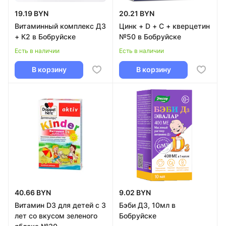
19.19 BYN
20.21 BYN
Витаминный комплекс Д3
Цинк + D + C + кверцетин
+ К2 в Бобруйске
№50 в Бобруйске
Есть в наличии
Есть в наличии
В корзину
В корзину
40.66 BYN
9.02 BYN
Витамин D3 для детей с 3
Бэби Д3, 10мл в
лет со вкусом зеленого
Бобруйске