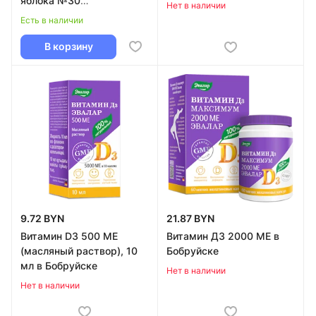
яблока №30
Нет в наличии
Доппельгерц® Kinder в
Есть в наличии
Бобруйске
В корзину
9.72 BYN
21.87 BYN
Витамин D3 500 МЕ
Витамин Д3 2000 МЕ в
(масляный раствор), 10
Бобруйске
мл в Бобруйске
Нет в наличии
Нет в наличии