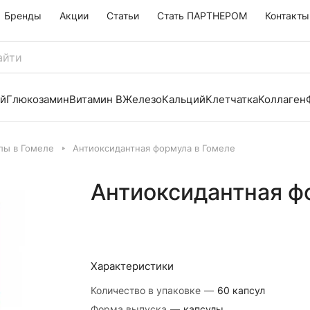
Бренды
Акции
Статьи
Стать ПАРТНЕРОМ
Контакты
й
Глюкозамин
Витамин B
Железо
Кальций
Клетчатка
Коллаген
лы в Гомеле
Антиоксидантная формула в Гомеле
Антиоксидантная ф
Характеристики
Количество в упаковке
—
60 капсул
Форма выпуска
—
капсулы