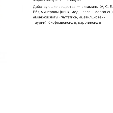
Действующие вещества
—
витамины (А, С, Е,
В6), минералы (цинк, медь, селен, марганец)
аминокислоты (глутатион, ацетилцистеин,
таурин), биофлавоноиды, каротиноиды