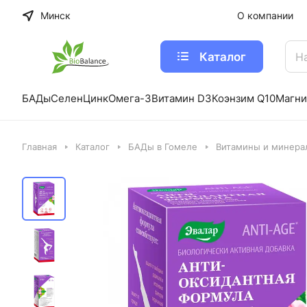
Минск
О компании
Каталог
БАДы
Селен
Цинк
Омега-3
Витамин D3
Коэнзим Q10
Магни
Главная
Каталог
БАДы в Гомеле
Витамины и минера