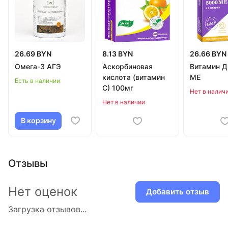
26.69 BYN
8.13 BYN
26.66 BYN
Омега-3 АГЭ
Аскорбиновая
Витамин Д
кислота (витамин
МЕ
Есть в наличии
С) 100мг
Нет в налич
Нет в наличии
В корзину
Отзывы
Нет оценок
Добавить отзыв
Загрузка отзывов...