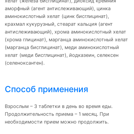
хелат (железа бисглицинат), диоксид кремния
аморфный (агент антислеживающий), цинка
аминокислотный хелат (цинк бисглицинат),
крахмал кукурузный, стеарат кальция (агент
антислеживающий), хрома аминокислотный хелат
(хрома глицинат), марганца аминокислотный хелат
(марганца бисглицинат), меди аминокислотный
хелат (меди бисглицинат), йодказеин, селексен
(селеноксантен).
Способ применения
Взрослым – 3 таблетки в день во время еды.
Продолжительность приема – 1 месяц. При
необходимости прием можно продолжить.