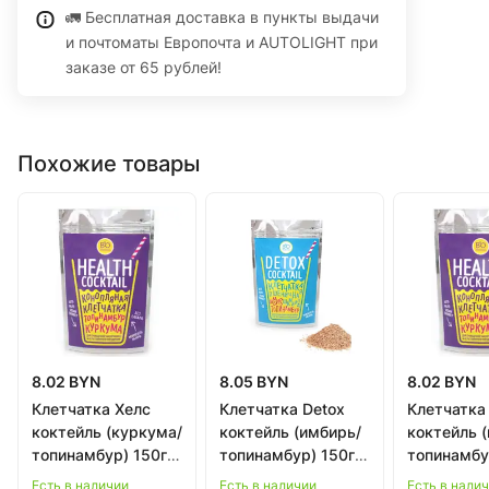
🚛 Бесплатная доставка в пункты выдачи
и почтоматы Европочта и AUTOLIGHT при
заказе от 65 рублей!
Похожие товары
8.02 BYN
8.05 BYN
8.02 BYN
Клетчатка Хелс
Клетчатка Detox
Клетчатка
коктейль (куркума/
коктейль (имбирь/
коктейль 
топинамбур) 150г в
топинамбур) 150г в
топинамбу
Бобруйске
Бобруйске
Гродно
Есть в наличии
Есть в наличии
Есть в нали