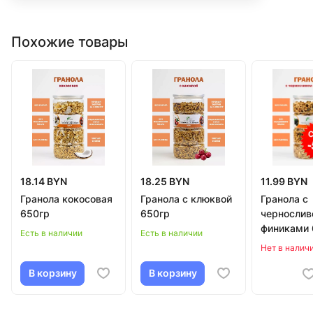
Похожие товары
18.14 BYN
18.25 BYN
11.99 BYN
Гранола кокосовая
Гранола с клюквой
Гранола с
650гр
650гр
чернослив
финиками 
Есть в наличии
Есть в наличии
Нет в налич
В корзину
В корзину