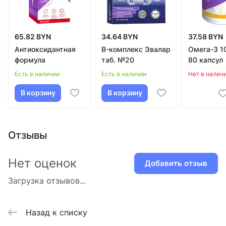
65.82 BYN
34.64 BYN
37.58 BYN
Антиоксидантная
B-комплекс Эвалар
Омега-3 1
формула
таб. №20
80 капсул
Есть в наличии
Есть в наличии
Нет в налич
В корзину
В корзину
Отзывы
Нет оценок
Добавить отзыв
Загрузка отзывов...
Назад к списку